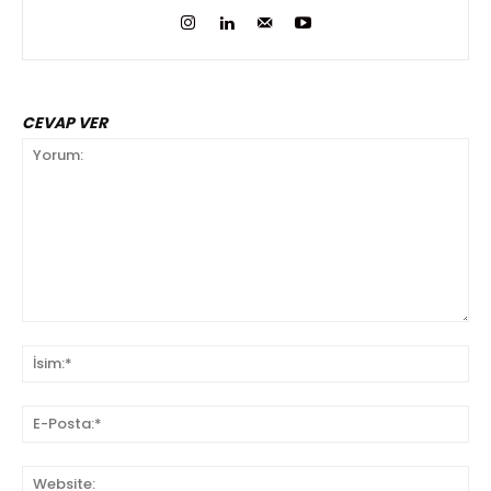
CEVAP VER
Yorum:
İsi
E-
Pos
We