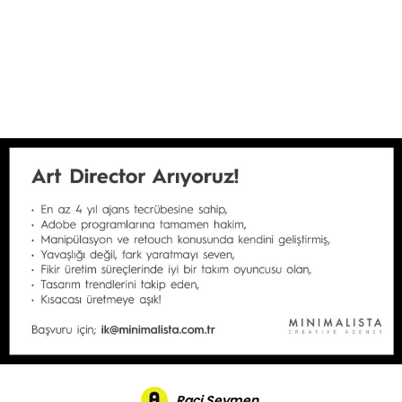
Reklam
Haber
Araştırma
İş İlanı
Daha Fazla
Raci Seymen