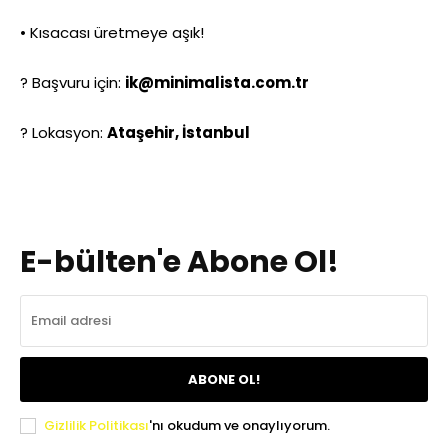
• Kısacası üretmeye aşık!
? Başvuru için:
ik@minimalista.com.tr
? Lokasyon:
Ataşehir, İstanbul
E-bülten'e Abone Ol!
ABONE OL!
Gizlilik Politikası
'nı okudum ve onaylıyorum.