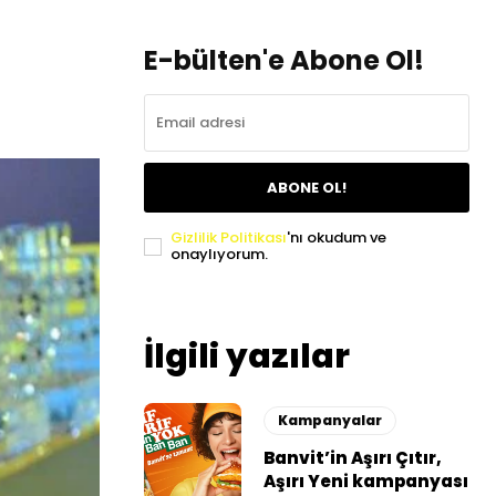
E-bülten'e Abone Ol!
ABONE OL!
Gizlilik Politikası
'nı okudum ve
onaylıyorum.
İlgili yazılar
Kampanyalar
Banvit’in Aşırı Çıtır,
Aşırı Yeni kampanyası