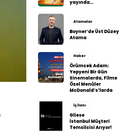
yayında…
Atamalar
Boyner’de Üst Düzey
Atama
Haber
Örümcek Adam:
Yepyeni Bir Gün
Sinemalarda, Filme
Özel Menüler
McDonald’s’larda
İş İlanı
n
Gliese
İstanbul Müşteri
Temsilcisi Arıyor!