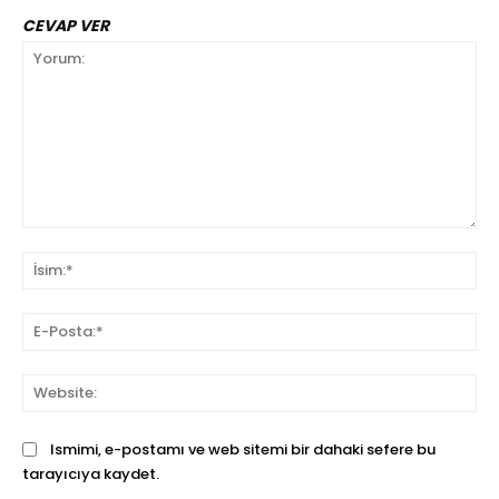
CEVAP VER
Yorum:
İsi
E-
Pos
We
Ismimi, e-postamı ve web sitemi bir dahaki sefere bu
tarayıcıya kaydet.