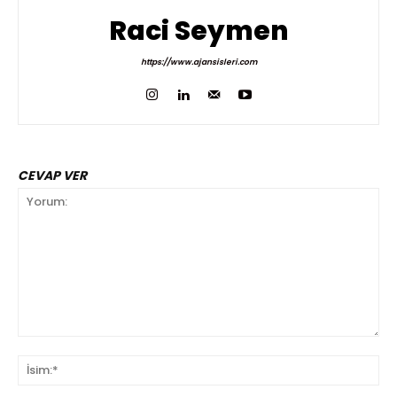
Raci Seymen
https://www.ajansisleri.com
CEVAP VER
Yorum:
İsi