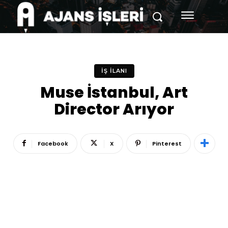
İŞ İLANI
Muse İstanbul, Art
Director Arıyor
Facebook
X
Pinterest
Reklam
Haber
Araştırma
İş İlanı