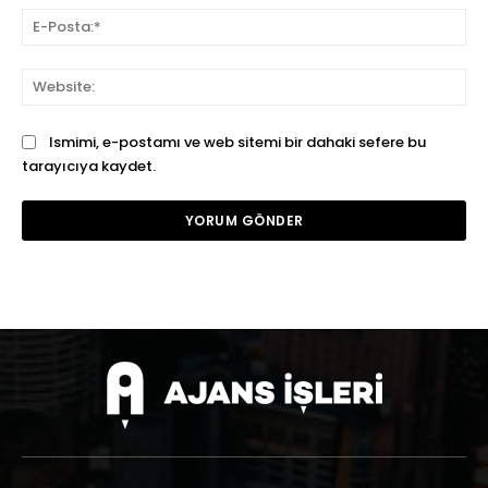
E-
Pos
We
Ismimi, e-postamı ve web sitemi bir dahaki sefere bu
tarayıcıya kaydet.