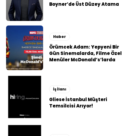
Boyner’de Üst Düzey Atama
Haber
Örümcek Adam: Yepyeni Bir
Gün Sinemalarda, Filme Özel
Menüler McDonald’s’larda
İş İlanı
Gliese İstanbul Müşteri
Temsilcisi Arıyor!