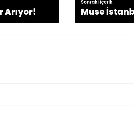
Sonraki İçerik
r Arıyor!
Muse İstanbu