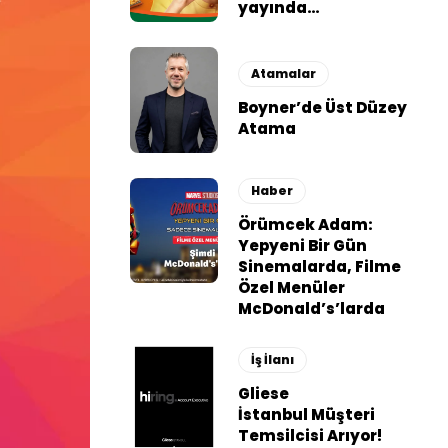
yayında…
Atamalar
Boyner’de Üst Düzey
Atama
Haber
Örümcek Adam:
Yepyeni Bir Gün
Sinemalarda, Filme
Özel Menüler
McDonald’s’larda
İş İlanı
Gliese
İstanbul Müşteri
Temsilcisi Arıyor!