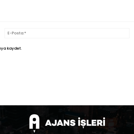
sim:*
E-
Po
ıya kaydet.