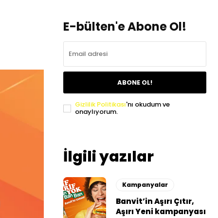
E-bülten'e Abone Ol!
ABONE OL!
Gizlilik Politikası
'nı okudum ve
onaylıyorum.
İlgili yazılar
Kampanyalar
Banvit’in Aşırı Çıtır,
Aşırı Yeni kampanyası