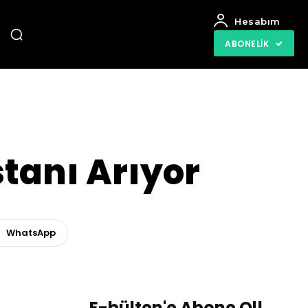
Hesabım
ABONELIK
stanı Arıyor
WhatsApp
E-bülten'e Abone Ol!