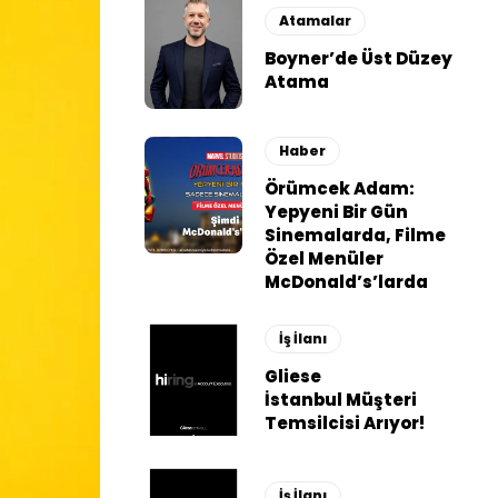
Atamalar
Boyner’de Üst Düzey
Atama
Haber
Örümcek Adam:
Yepyeni Bir Gün
Sinemalarda, Filme
Özel Menüler
McDonald’s’larda
İş İlanı
Gliese
İstanbul Müşteri
Temsilcisi Arıyor!
İş İlanı