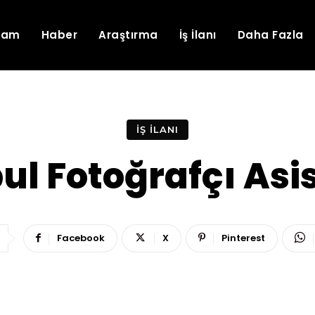
lam
Haber
Araştırma
İş İlanı
Daha Fazla
İŞ İLANI
l Fotoğrafçı Asi
Facebook
X
Pinterest