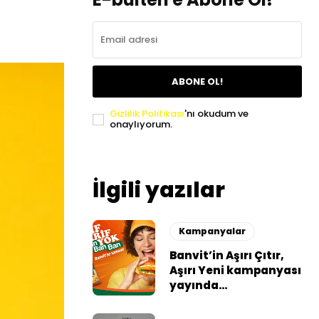
ABONE OL!
Gizlilik Politikası
'nı okudum ve
onaylıyorum.
İlgili yazılar
Kampanyalar
Banvit’in Aşırı Çıtır,
Aşırı Yeni kampanyası
yayında…