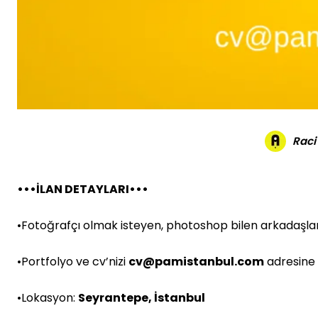
Raci
•••İLAN DETAYLARI•••
•Fotoğrafçı olmak isteyen, photoshop bilen arkadaşlar; 
•Portfolyo ve cv’nizi
cv@pamistanbul.com
adresine m
•Lokasyon:
Seyrantepe, İstanbul