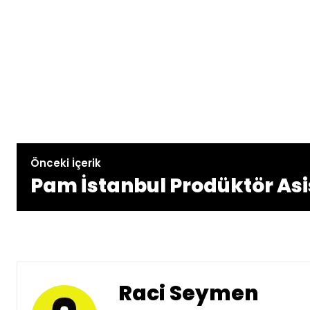
Önceki İçerik
Pam İstanbul Prodüktör Asi
Raci Seymen