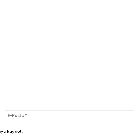
sim:*
E-
Po
ıya kaydet.