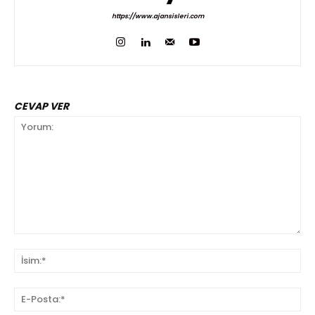
https://www.ajansisleri.com
CEVAP VER
Yorum:
İsi
E-
Pos