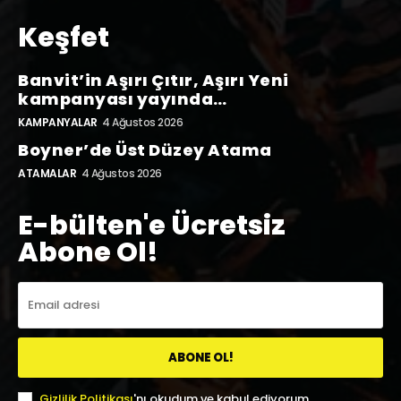
Keşfet
Banvit’in Aşırı Çıtır, Aşırı Yeni
kampanyası yayında…
KAMPANYALAR
4 Ağustos 2026
Boyner’de Üst Düzey Atama
ATAMALAR
4 Ağustos 2026
E-bülten'e Ücretsiz
Abone Ol!
ABONE OL!
Gizlilik Politikası
'nı okudum ve kabul ediyorum.