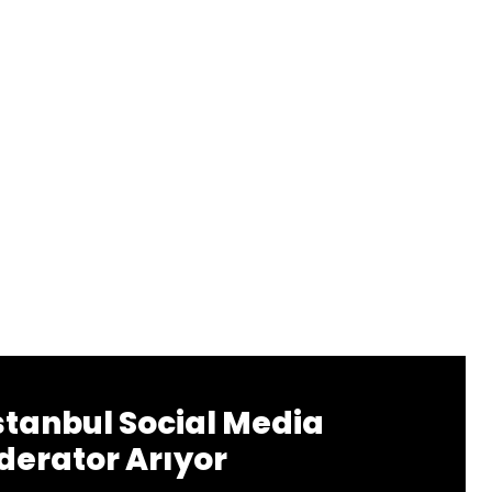
stanbul Social Media
erator Arıyor