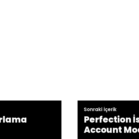
Sonraki İçerik
arlama
Perfection İ
Account Mod