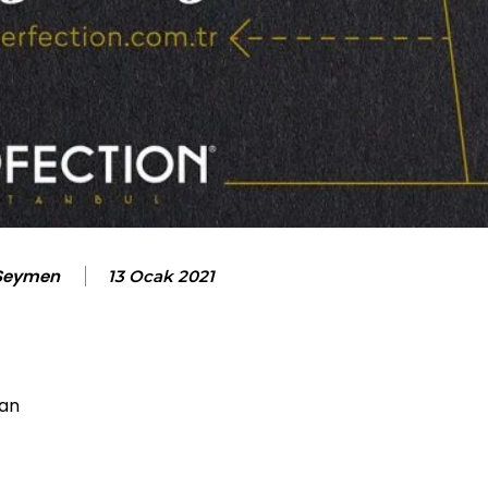
 Seymen
13 Ocak 2021
lan