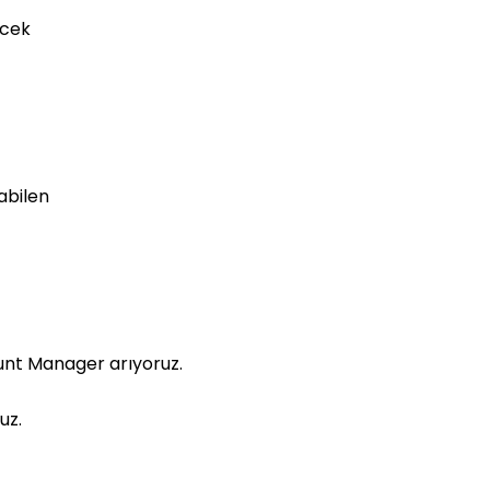
ecek
abilen
ount Manager arıyoruz.
uz.