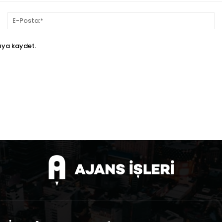
sim:*
E-
Po
ıya kaydet.