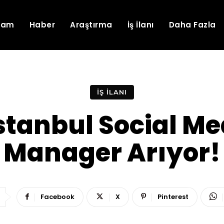
lam
Haber
Araştırma
İş İlanı
Daha Fazla
İŞ İLANI
İstanbul Social M
Manager Arıyor!
Facebook
X
Pinterest