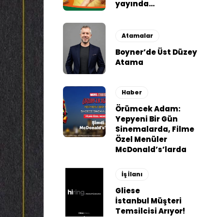
yayında…
Atamalar
Boyner’de Üst Düzey
Atama
Haber
Örümcek Adam:
Yepyeni Bir Gün
Sinemalarda, Filme
Özel Menüler
McDonald’s’larda
İş İlanı
Gliese
İstanbul Müşteri
Temsilcisi Arıyor!