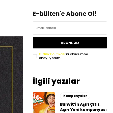
E-bülten'e Abone Ol!
ABONE OL!
Gizlilik Politikası
'nı okudum ve
onaylıyorum.
İlgili yazılar
Kampanyalar
Banvit’in Aşırı Çıtır,
Aşırı Yeni kampanyası