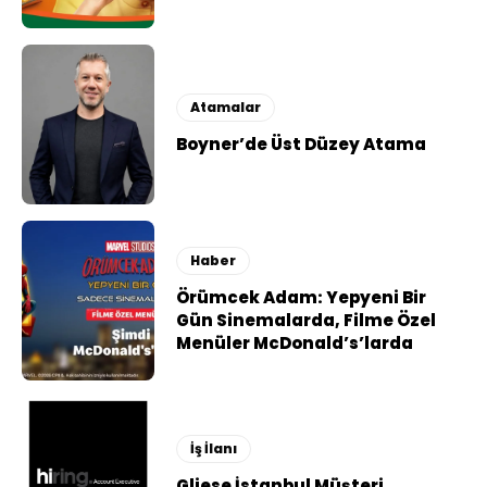
Atamalar
Boyner’de Üst Düzey Atama
Haber
Örümcek Adam: Yepyeni Bir
Gün Sinemalarda, Filme Özel
Menüler McDonald’s’larda
İş İlanı
Gliese İstanbul Müşteri