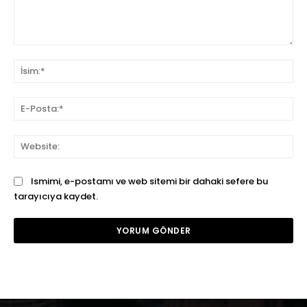
Yorum:
İsi
E-
Pos
We
Ismimi, e-postamı ve web sitemi bir dahaki sefere bu
tarayıcıya kaydet.