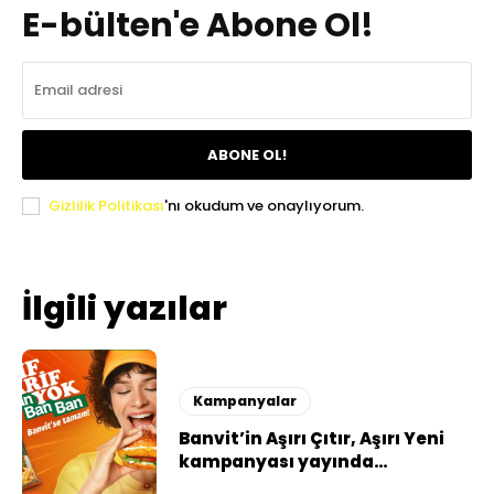
E-bülten'e Abone Ol!
ABONE OL!
Gizlilik Politikası
'nı okudum ve onaylıyorum.
İlgili yazılar
Kampanyalar
Banvit’in Aşırı Çıtır, Aşırı Yeni
kampanyası yayında…