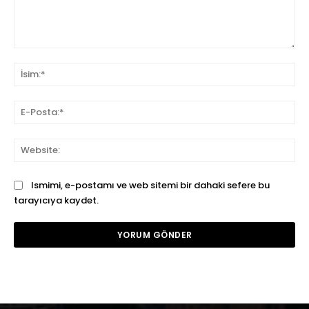
Yorum:
İsi
E-
Pos
We
Ismimi, e-postamı ve web sitemi bir dahaki sefere bu
tarayıcıya kaydet.