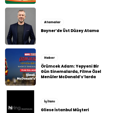
Atamalar
Boyner’de Üst Düzey Atama
Haber
Örümcek Adam: Yepyeni Bir
Gün Sinemalarda, Filme Özel
Menüler McDonald’s’larda
İş İlanı
Gliese İstanbul Müşteri