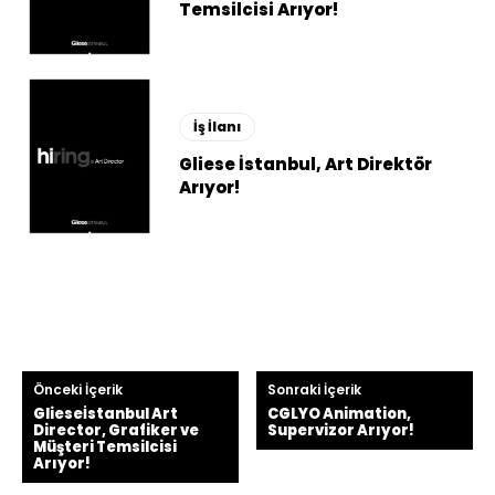
Temsilcisi Arıyor!
İş İlanı
Gliese İstanbul, Art Direktör
Arıyor!
Önceki İçerik
Sonraki İçerik
Glieseİstanbul Art
CGLYO Animation,
Director, Grafiker ve
Supervizor Arıyor!
Müşteri Temsilcisi
Arıyor!