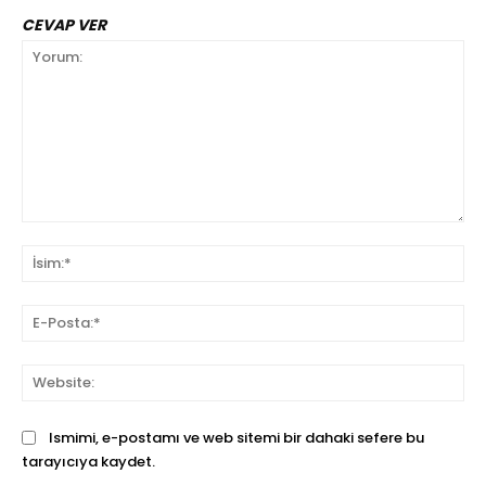
CEVAP VER
Yorum:
İsi
E-
Pos
We
Ismimi, e-postamı ve web sitemi bir dahaki sefere bu
tarayıcıya kaydet.