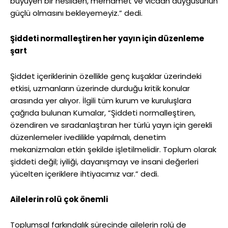
büyüyen bir nesilden, merhamet ve vicdan duygusunun
güçlü olmasını bekleyemeyiz.” dedi.
Şiddeti normalleştiren her yayın için düzenleme
şart
Şiddet içeriklerinin özellikle genç kuşaklar üzerindeki
etkisi, uzmanların üzerinde durduğu kritik konular
arasında yer alıyor. İlgili tüm kurum ve kuruluşlara
çağrıda bulunan Kumalar, “Şiddeti normalleştiren,
özendiren ve sıradanlaştıran her türlü yayın için gerekli
düzenlemeler ivedilikle yapılmalı, denetim
mekanizmaları etkin şekilde işletilmelidir. Toplum olarak
şiddeti değil; iyiliği, dayanışmayı ve insani değerleri
yücelten içeriklere ihtiyacımız var.” dedi.
Ailelerin rolü çok önemli
Toplumsal farkındalık sürecinde ailelerin rolü de