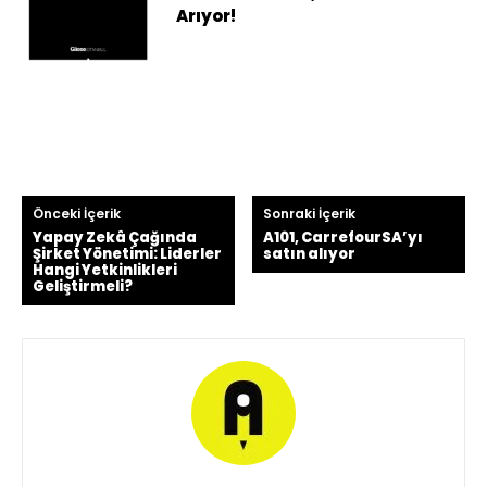
Arıyor!
Önceki İçerik
Sonraki İçerik
Yapay Zekâ Çağında
A101, CarrefourSA’yı
Şirket Yönetimi: Liderler
satın alıyor
Hangi Yetkinlikleri
Geliştirmeli?