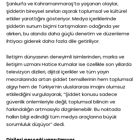
Şanlıurfa ve Kahramanmaraş’ta yaşanan olaylar,
şiddetin bireysel sınırları aşarak toplumsal ve kültürel
etkiler yarattığını gösteriyor. Medya içeriklerinde
şiddetin sunum biçimi tartışmaların odağında yer
alırken, bu alanda daha güçlü denetim ve düzenleme
ihtiyacı giderek daha fazla dile getiriliyor.
İletişim dünyasının deneyimli isimlerinden, marka ve
iletişim uzmanı Hatice Kumalar ise özellikle son yıllarda
televizyon dizileri, dijital içerikler ve tüm yayın
mecralarında artan şiddet temsillerinin hem toplumsal
algıyı hem de Türkiye’nin uluslararası imajını olumsuz
etkilediğini vurgulayarak, “Şiddet konusu sadece
güvenlik önlemleriyle değil, toplumsal bilincin ve
farkındalığın artmasıyla dizginlenebilir. Bu noktada
halkın bilgi edindiği tüm medya araçlarına büyük
sorumluluk düşüyor” dedi.
Dizileri gerçeği yansıtmıyor