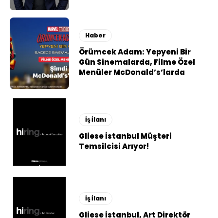
Haber
Örümcek Adam: Yepyeni Bir
Gün Sinemalarda, Filme Özel
Menüler McDonald’s’larda
İş İlanı
Gliese İstanbul Müşteri
Temsilcisi Arıyor!
İş İlanı
Gliese İstanbul, Art Direktör