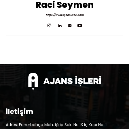
Raci Seymen
https://www.ajansisleri.com
İletişim
Adres: Fenerbahçe Mah. İğrip Sok. No:13 İç Kapı No: 1