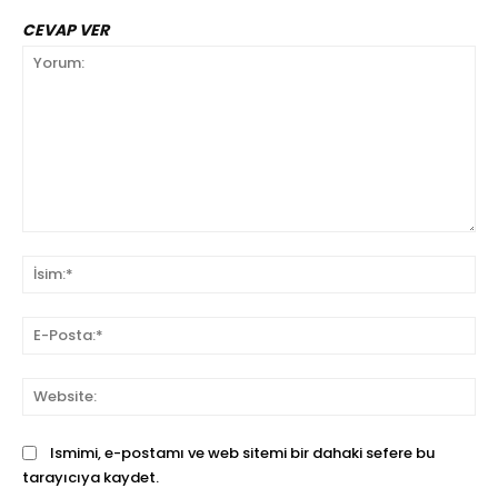
CEVAP VER
Yorum:
İsi
E-
Pos
We
Ismimi, e-postamı ve web sitemi bir dahaki sefere bu
tarayıcıya kaydet.