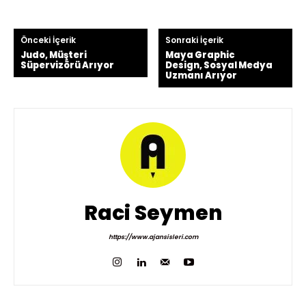
Önceki İçerik
Sonraki İçerik
Judo, Müşteri
Maya Graphic
Süpervizörü Arıyor
Design, Sosyal Medya
Uzmanı Arıyor
Raci Seymen
https://www.ajansisleri.com