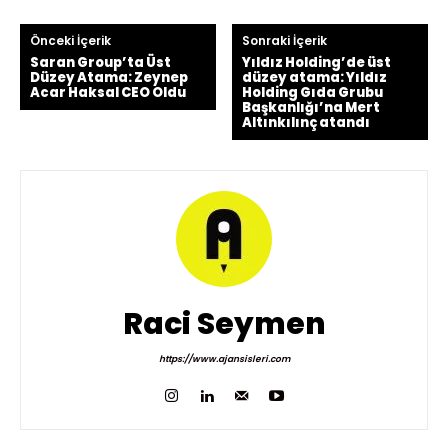
Önceki İçerik
Sonraki İçerik
Saran Group’ta Üst
Yıldız Holding’de üst
Düzey Atama: Zeynep
düzey atama: Yıldız
Acar Haksal CEO Oldu
Holding Gıda Grubu
Başkanlığı’na Mert
Altınkılınç atandı
Raci Seymen
https://www.ajansisleri.com