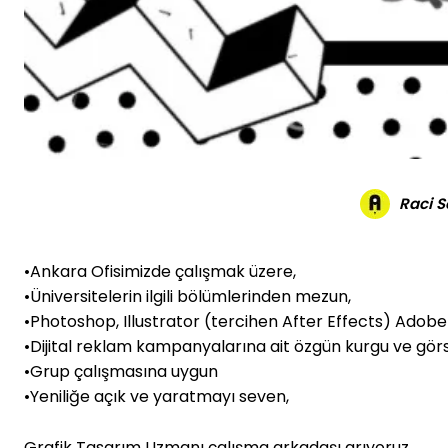
Raci 
•Ankara Ofisimizde çalışmak üzere,
•Üniversitelerin ilgili bölümlerinden mezun,
•Photoshop, Illustrator (tercihen After Effects) Adob
•Dijital reklam kampanyalarına ait özgün kurgu ve görse
•Grup çalışmasına uygun
•Yeniliğe açık ve yaratmayı seven,
Grafik Tasarım Uzmanı çalışma arkadaşı arıyoruz.