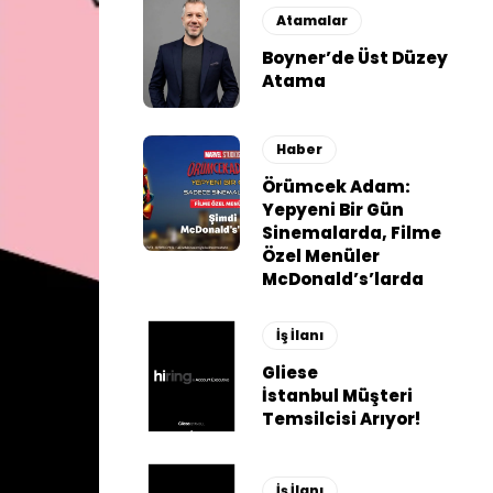
Atamalar
Boyner’de Üst Düzey
Atama
Haber
Örümcek Adam:
Yepyeni Bir Gün
Sinemalarda, Filme
Özel Menüler
McDonald’s’larda
İş İlanı
Gliese
İstanbul Müşteri
Temsilcisi Arıyor!
İş İlanı