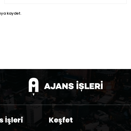
Po
ıya kaydet.
 İşleri
Keşfet