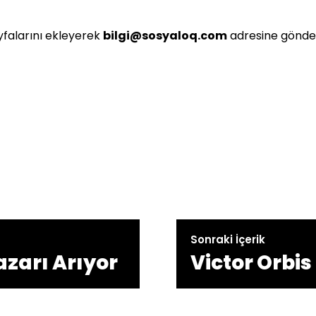
yfalarını ekleyerek
bilgi@sosyaloq.com
adresine göndere
Sonraki İçerik
azarı Arıyor
Victor Orbi