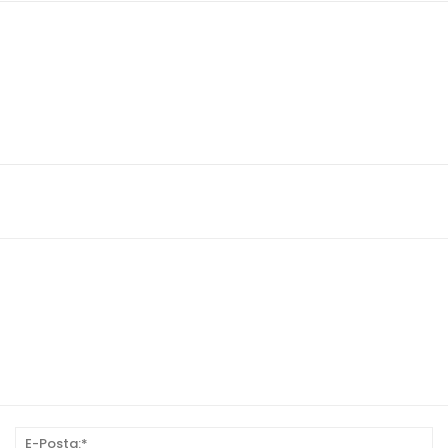
sim:*
E-