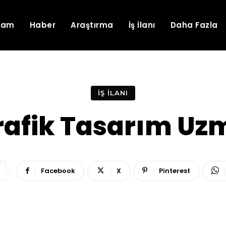
lam
Haber
Araştırma
İş İlanı
Daha Fazla
İŞ İLANI
rafik Tasarım Uzm
Facebook
X
Pinterest