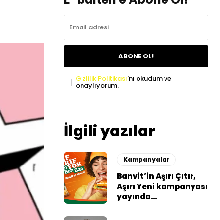
ABONE OL!
Gizlilik Politikası
'nı okudum ve
onaylıyorum.
İlgili yazılar
Kampanyalar
Banvit’in Aşırı Çıtır,
Aşırı Yeni kampanyası
yayında…