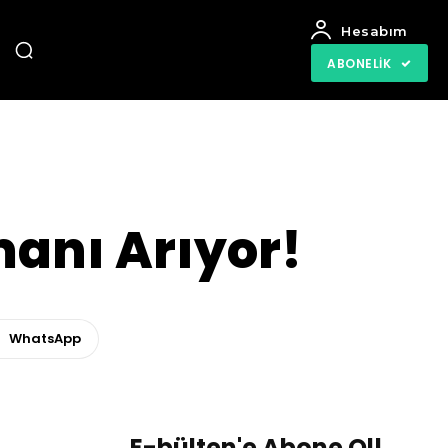
Hesabım
ABONELIK
anı Arıyor!
WhatsApp
E-bülten'e Abone Ol!