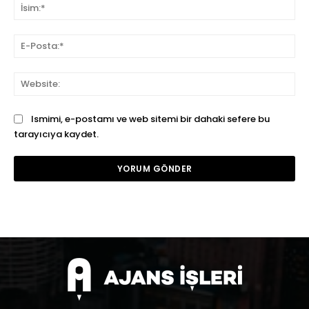
İsi
E-
Pos
We
Ismimi, e-postamı ve web sitemi bir dahaki sefere bu
tarayıcıya kaydet.