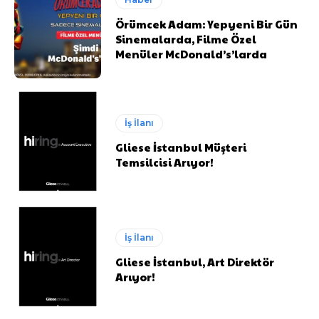
Örümcek Adam: Yepyeni Bir Gün
Sinemalarda, Filme Özel
Menüler McDonald’s’larda
İş İlanı
Gliese İstanbul Müşteri
Temsilcisi Arıyor!
İş İlanı
Gliese İstanbul, Art Direktör
Arıyor!