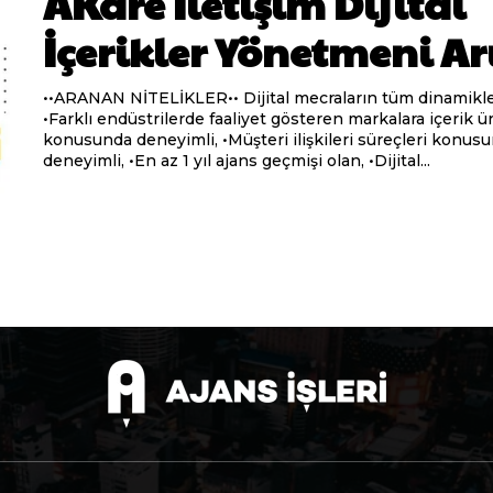
AKare İletişim Dijital
İçerikler Yönetmeni Ar
••ARANAN NİTELİKLER•• Dijital mecraların tüm dinamiklerine hâkim,
•Farklı endüstrilerde faaliyet gösteren markalara içerik ü
konusunda deneyimli, •Müşteri ilişkileri süreçleri konusunda
deneyimli, •En az 1 yıl ajans geçmişi olan, •Dijital...