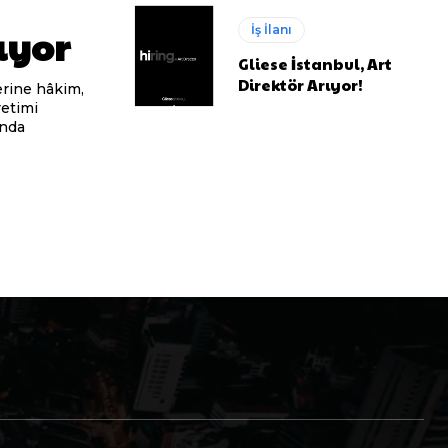
ıyor
İş İlanı
Gliese İstanbul, Art
Direktör Arıyor!
retimi