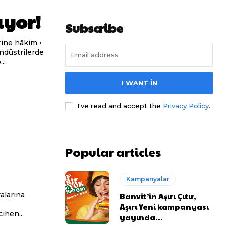
ıyor!
Subscribe
..
I WANT IN
I've read and accept the
Privacy Policy
.
Popular articles
Kampanyalar
Banvit’in Aşırı Çıtır,
Aşırı Yeni kampanyası
ihen...
yayında…