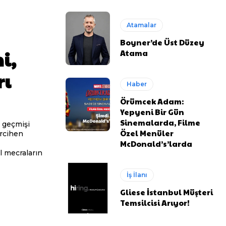
Atamalar
Boyner’de Üst Düzey
i,
Atama
rı
Haber
Örümcek Adam:
Yepyeni Bir Gün
Sinemalarda, Filme
Özel Menüler
McDonald’s’larda
İş İlanı
Gliese İstanbul Müşteri
Temsilcisi Arıyor!