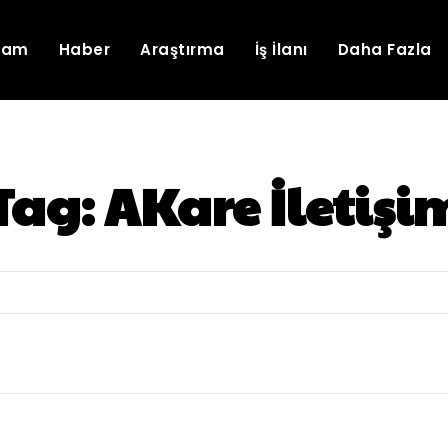
lam
Haber
Araştırma
İş İlanı
Daha Fazla
Tag:
AKare İletişi