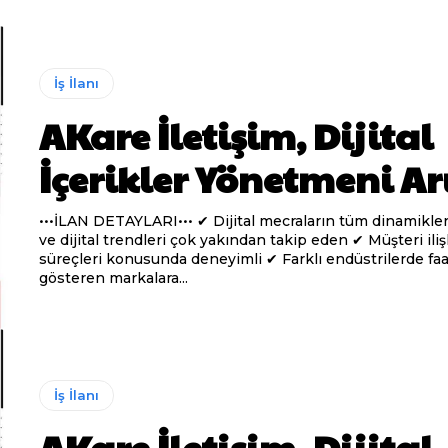
İş İlanı
AKare İletişim, Dijital
İçerikler Yönetmeni Ar
•••İLAN DETAYLARI••• ✔ Dijital mecraların tüm dinamiklerine hâkim
ve dijital trendleri çok yakından takip eden ✔ Müşteri ilişkileri
süreçleri konusunda deneyimli ✔ Farklı endüstrilerde faaliyet
gösteren markalara...
İş İlanı
AKare İletişim, Dijital