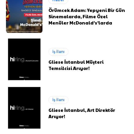
Örümcek Adam: Yepyeni Bir Gün
Sinemalarda, Filme Özel
Menüler McDonald’s’larda
İş İlanı
Gliese İstanbul Müşteri
Temsilcisi Arıyor!
İş İlanı
Gliese İstanbul, Art Direktör
Arıyor!