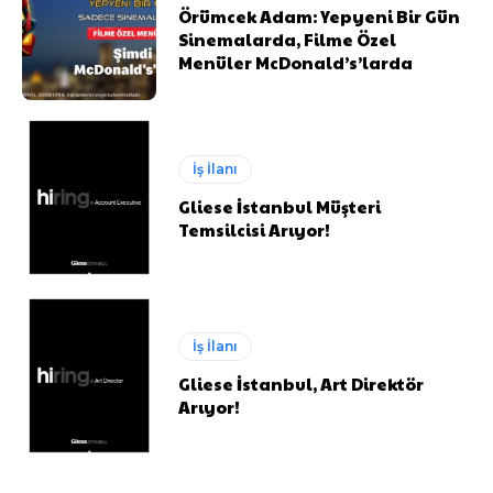
Örümcek Adam: Yepyeni Bir Gün
Sinemalarda, Filme Özel
Menüler McDonald’s’larda
İş İlanı
Gliese İstanbul Müşteri
Temsilcisi Arıyor!
İş İlanı
Gliese İstanbul, Art Direktör
Arıyor!