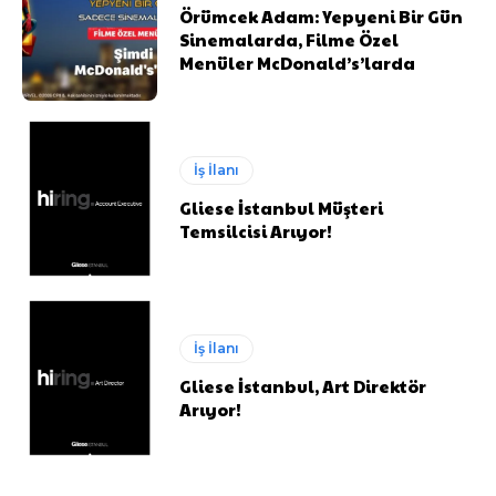
Örümcek Adam: Yepyeni Bir Gün
Sinemalarda, Filme Özel
Menüler McDonald’s’larda
İş İlanı
Gliese İstanbul Müşteri
Temsilcisi Arıyor!
İş İlanı
Gliese İstanbul, Art Direktör
Arıyor!