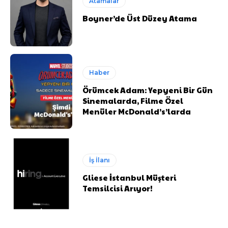
Atamalar
Boyner’de Üst Düzey Atama
Haber
Örümcek Adam: Yepyeni Bir Gün
Sinemalarda, Filme Özel
Menüler McDonald’s’larda
İş İlanı
Gliese İstanbul Müşteri
Temsilcisi Arıyor!