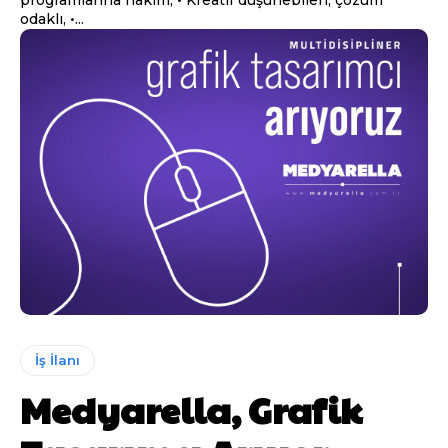
programlarına hakim, • Kreatif düşünebilen, çözüm
odaklı, •...
İş İlanı
Medyarella, Grafik