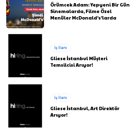
Örümcek Adam: Yepyeni Bir Gün
Sinemalarda, Filme Özel
Menüler McDonald’s’larda
İş İlanı
Gliese İstanbul Müşteri
Temsilcisi Arıyor!
İş İlanı
Gliese İstanbul, Art Direktör
Arıyor!