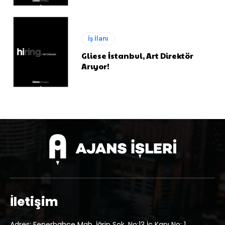
İş İlanı
Gliese İstanbul, Art Direktör
Arıyor!
İletişim
Adres: Fenerbahçe Mah. İğrip Sok. No:13 İç Kapı No: 1