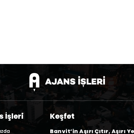
 İşleri
Keşfet
Banvit’in Aşırı Çıtır, Aşırı Y
ızda