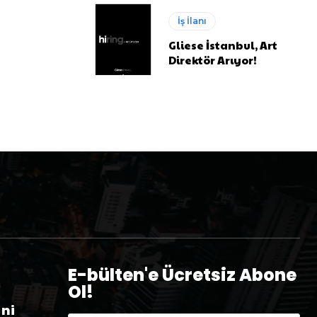
İş İlanı
Gliese İstanbul, Art
Direktör Arıyor!
E-bülten'e Ücretsiz Abone
Ol!
eni