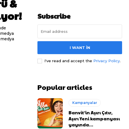
ü &
ıyor!
Subscribe
l medya
l medya
I WANT IN
I've read and accept the
Privacy Policy
.
Popular articles
Kampanyalar
Banvit’in Aşırı Çıtır,
Aşırı Yeni kampanyası
yayında…