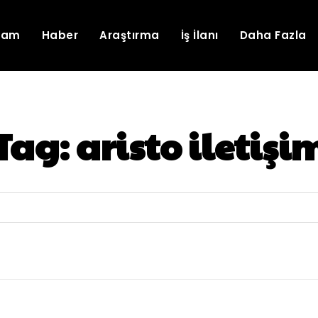
lam
Haber
Araştırma
İş İlanı
Daha Fazla
Tag:
aristo iletişi