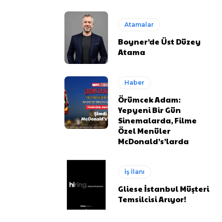
Atamalar
Boyner’de Üst Düzey
Atama
Haber
Örümcek Adam:
Yepyeni Bir Gün
Sinemalarda, Filme
Özel Menüler
McDonald’s’larda
İş İlanı
Gliese İstanbul Müşteri
Temsilcisi Arıyor!