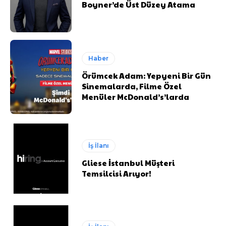
Boyner’de Üst Düzey Atama
Haber
Örümcek Adam: Yepyeni Bir Gün
Sinemalarda, Filme Özel
Menüler McDonald’s’larda
İş İlanı
Gliese İstanbul Müşteri
Temsilcisi Arıyor!