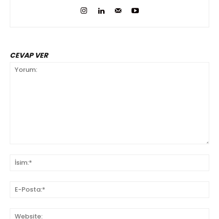
CEVAP VER
Yorum:
İsi
E-
Pos
We