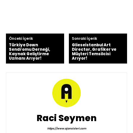
Önceki İçerik
Sonraki İçerik
Türkiye Down
Glieseİstanbul Art
Sendromu Derneği,
Director, Grafiker ve
Kaynak Geliştirme
Müşteri Temsilcisi
Uzmanı Arıyor!
Arıyor!
Raci Seymen
https://www.ajansisleri.com