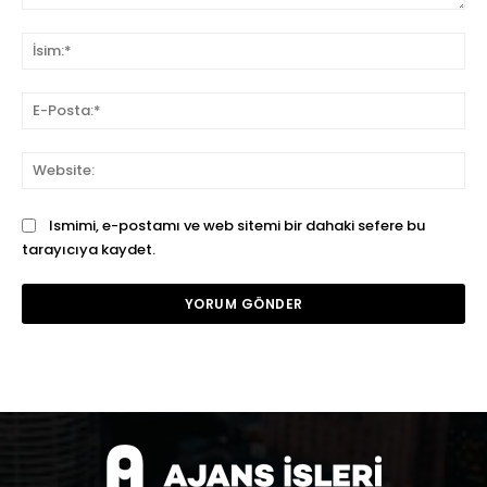
Yorum:
İsi
E-
Pos
We
Ismimi, e-postamı ve web sitemi bir dahaki sefere bu
tarayıcıya kaydet.