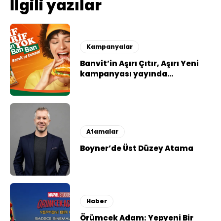
İlgili yazılar
Kampanyalar
Banvit’in Aşırı Çıtır, Aşırı Yeni
kampanyası yayında…
Atamalar
Boyner’de Üst Düzey Atama
Haber
Örümcek Adam: Yepyeni Bir