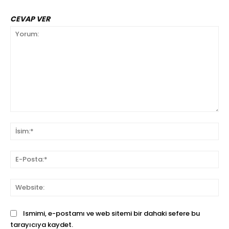
CEVAP VER
Yorum:
İsi
E-
Pos
We
Ismimi, e-postamı ve web sitemi bir dahaki sefere bu
tarayıcıya kaydet.