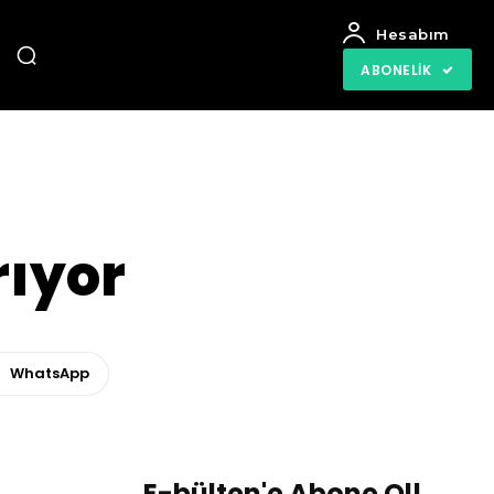
Hesabım
ABONELIK
rıyor
WhatsApp
E-bülten'e Abone Ol!