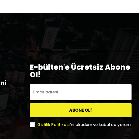
E-bülten'e Ücretsiz Abone
Ol!
eni
a
ABONE OL!
Gizlilik Politikası
'nı okudum ve kabul ediyorum.