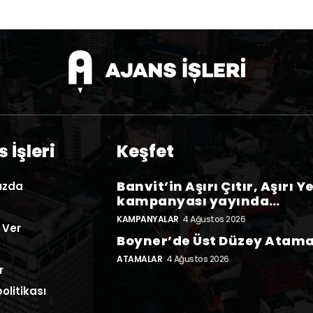
 İşleri
Keşfet
Banvit’in Aşırı Çıtır, Aşırı Y
ızda
kampanyası yayında…
KAMPANYALAR
4 Ağustos 2026
 Ver
Boyner’de Üst Düzey Atam
ATAMALAR
4 Ağustos 2026
r
politikası