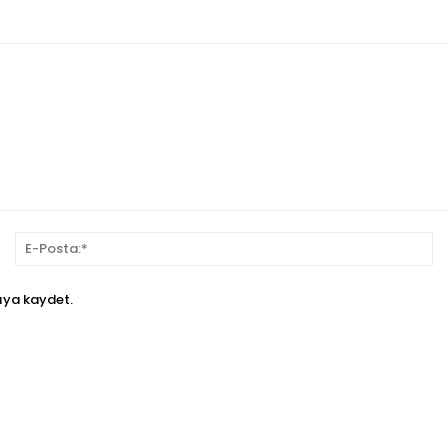
sim:*
E-
Po
ıya kaydet.