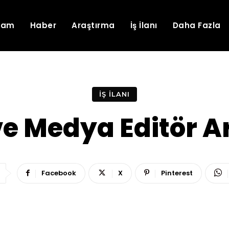
lam
Haber
Araştırma
İş İlanı
Daha Fazla
İŞ İLANI
 Medya Editör A
Facebook
X
Pinterest