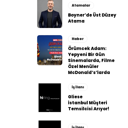
Atamalar
Boyner’de Üst Düzey
Atama
Haber
Örümcek Adam:
Yepyeni Bir Gün
Sinemalarda, Filme
Özel Menüler
McDonald’s’larda
İş İlanı
Gliese
İstanbul Müşteri
Temsilcisi Arıyor!
İş İlanı