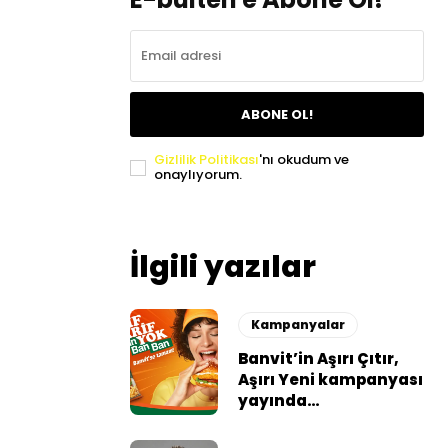
ABONE OL!
Gizlilik Politikası
'nı okudum ve
onaylıyorum.
İlgili yazılar
Kampanyalar
Banvit’in Aşırı Çıtır,
Aşırı Yeni kampanyası
yayında…