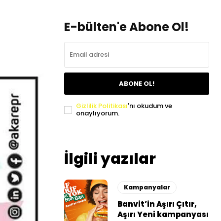
E-bülten'e Abone Ol!
ABONE OL!
Gizlilik Politikası
'nı okudum ve
onaylıyorum.
İlgili yazılar
Kampanyalar
Banvit’in Aşırı Çıtır,
Aşırı Yeni kampanyası