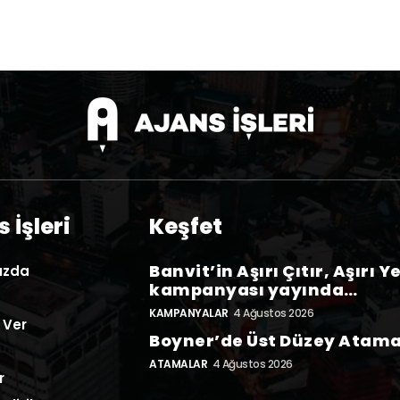
 İşleri
Keşfet
Banvit’in Aşırı Çıtır, Aşırı Y
ızda
kampanyası yayında…
KAMPANYALAR
4 Ağustos 2026
 Ver
Boyner’de Üst Düzey Atam
ATAMALAR
4 Ağustos 2026
r