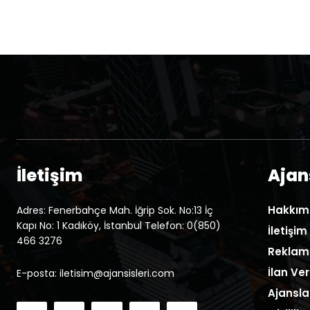
İletişim
Ajans
Hakkım
Adres: Fenerbahçe Mah. İğrip Sok. No:13 İç
Kapı No: 1 Kadıköy, İstanbul Telefon: 0(850)
İletişim
466 3276
Reklam
İlan Ver
E-posta: iletisim@ajansisleri.com
Ajansla