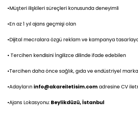
•Müşteri ilişkileri süreçleri konusunda deneyimli
•En az 1 yıl ajans geçmişi olan
•Dijital mecralara özgü reklam ve kampanya tasarlaya
• Tercihen kendisini İngilizce dilinde ifade edebilen
•Tercihen daha önce sağlık, gıda ve endüstriyel markala
•Adayların
info@akareiIetisim.com
adresine CV iletm
•Ajans Lokasyonu:
Beylikdüzü, İstanbul