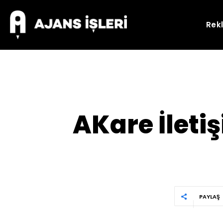
Rek
AKare İleti
PAYLAŞ