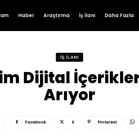
lam
Haber
Araştırma
İş İlanı
Daha Fazla
İŞ İLANI
şim Dijital İçerik
Arıyor
Facebook
X
Pinterest