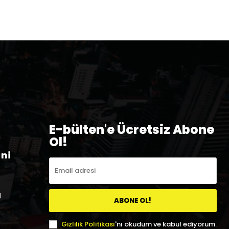
E-bülten'e Ücretsiz Abone
Ol!
eni
a
ABONE OL!
Gizlilik Politikası
'nı okudum ve kabul ediyorum.