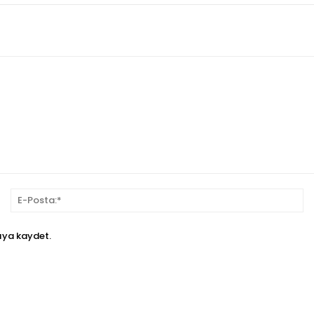
sim:*
E-
Po
ıya kaydet.