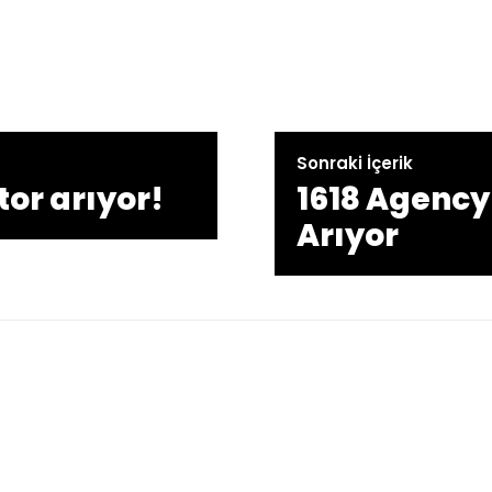
Sonraki İçerik
tor arıyor!
1618 Agenc
Arıyor