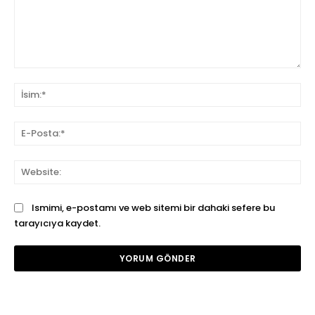
Yorum:
İsi
E-
Pos
We
Ismimi, e-postamı ve web sitemi bir dahaki sefere bu
tarayıcıya kaydet.