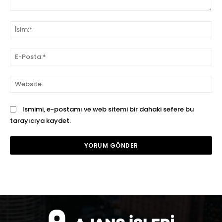
Yorum:
İsi
E-
Pos
We
Ismimi, e-postamı ve web sitemi bir dahaki sefere bu
tarayıcıya kaydet.