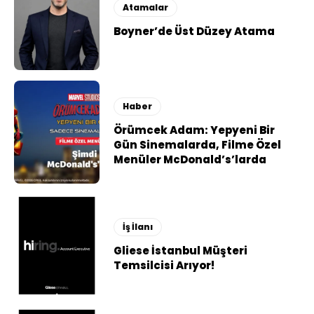
Atamalar
Boyner’de Üst Düzey Atama
Haber
Örümcek Adam: Yepyeni Bir
Gün Sinemalarda, Filme Özel
Menüler McDonald’s’larda
İş İlanı
Gliese İstanbul Müşteri
Temsilcisi Arıyor!