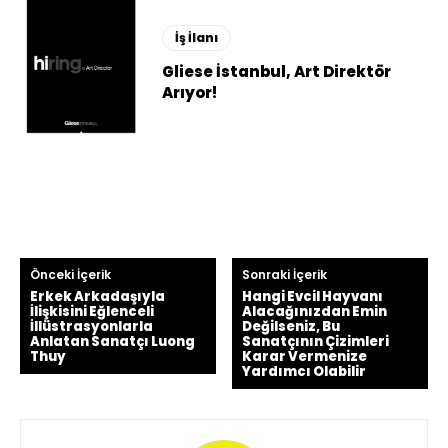
İş İlanı
Gliese İstanbul, Art Direktör
Arıyor!
Önceki İçerik
Sonraki İçerik
Erkek Arkadaşıyla
Hangi Evcil Hayvanı
İlişkisini Eğlenceli
Alacağınızdan Emin
İllüstrasyonlarla
Değilseniz, Bu
Anlatan Sanatçı Luong
Sanatçının Çizimleri
Thuy
Karar Vermenize
Yardımcı Olabilir