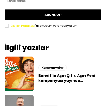
ABONE OL!
Gizlilik Politikası
'nı okudum ve onaylıyorum.
İlgili yazılar
Kampanyalar
Banvit’in Aşırı Çıtır, Aşırı Yeni
kampanyası yayında…