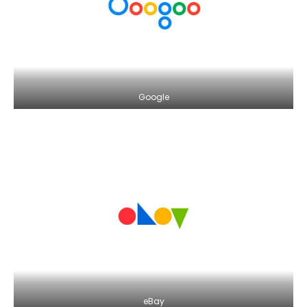
Google
eBay