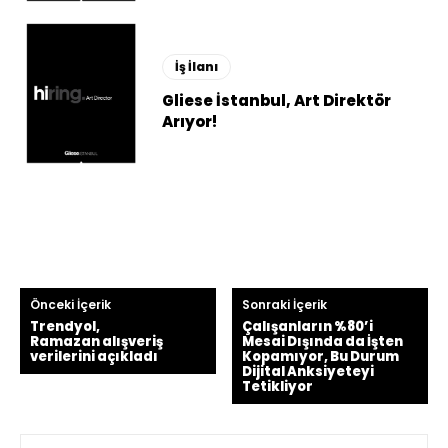
İş İlanı
Gliese İstanbul, Art Direktör
Arıyor!
Önceki İçerik
Sonraki İçerik
Trendyol,
Çalışanların %80’i
Ramazan alışveriş
Mesai Dışında da İşten
verilerini açıkladı
Kopamıyor, Bu Durum
Dijital Anksiyeteyi
Tetikliyor