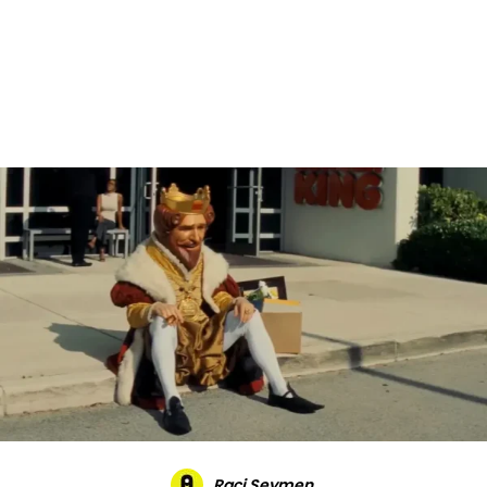
Reklam
Haber
Araştırma
İş İlanı
Daha Fazla
Raci Seymen