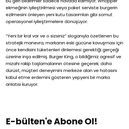
bu geri bildirimler sadece havada kalmıyor; Whopper
ekmeğinin iyileştirilmesi veya paket serviste burgerin
ezilmesini önleyen yeni kutu tasarımları gibi somut
operasyonel iyileştirmelere dönüşüyor.
“Yeni bir kral var ve o sizsiniz” sloganıyla özetlenen bu
stratejik manevra, markanın eski gücüne kavuşması için
önce kendisini tüketenleri dinlemesi gerektiği gerçeği
üzerine inşa edilmiş. Burger King, o bildiğimiz agresif ve
mizahi rakip taşlamalarının ötesine geçerek; daha
dürüst, müşteri deneyimini merkeze alan ve hatasını
kabul etme erdemini gösteren yepyeni bir marka
anlatısı kuruyor.
E-bülten'e Abone Ol!