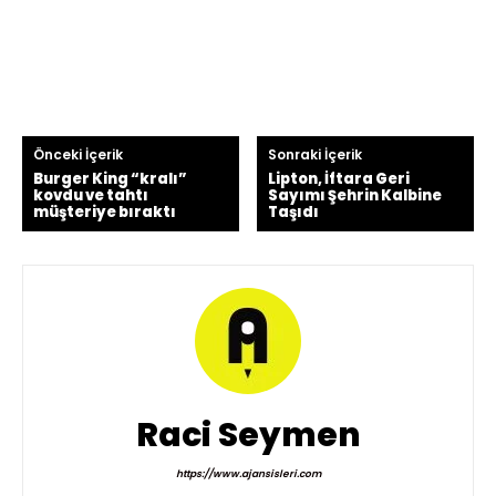
Önceki İçerik
Sonraki İçerik
Burger King “kralı”
Lipton, İftara Geri
kovdu ve tahtı
Sayımı Şehrin Kalbine
müşteriye bıraktı
Taşıdı
Raci Seymen
https://www.ajansisleri.com