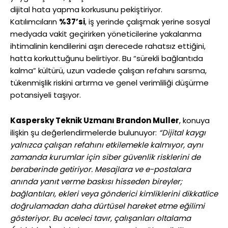
dijital hata yapma korkusunu pekiştiriyor.
Katılımcıların
%37’si
, iş yerinde çalışmak yerine sosyal
medyada vakit geçirirken yöneticilerine yakalanma
ihtimalinin kendilerini aşırı derecede rahatsız ettiğini,
hatta korkuttuğunu belirtiyor. Bu “sürekli bağlantıda
kalma” kültürü, uzun vadede çalışan refahını sarsma,
tükenmişlik riskini artırma ve genel verimliliği düşürme
potansiyeli taşıyor.
Kaspersky Teknik Uzmanı Brandon Muller
, konuya
ilişkin şu değerlendirmelerde bulunuyor:
“Dijital kaygı
yalnızca çalışan refahını etkilemekle kalmıyor, aynı
zamanda kurumlar için siber güvenlik risklerini de
beraberinde getiriyor. Mesajlara ve e-postalara
anında yanıt verme baskısı hisseden bireyler;
bağlantıları, ekleri veya gönderici kimliklerini dikkatlice
doğrulamadan daha dürtüsel hareket etme eğilimi
gösteriyor. Bu aceleci tavır, çalışanları oltalama