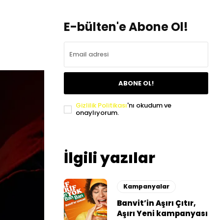
E-bülten'e Abone Ol!
ABONE OL!
Gizlilik Politikası
'nı okudum ve
onaylıyorum.
İlgili yazılar
Kampanyalar
Banvit’in Aşırı Çıtır,
Aşırı Yeni kampanyası