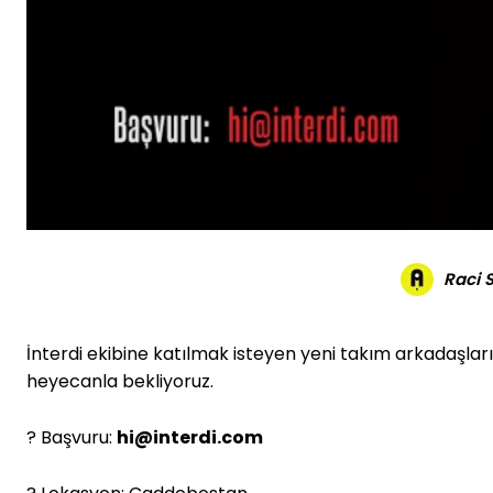
Raci 
İnterdi ekibine katılmak isteyen yeni takım arkadaşla
heyecanla bekliyoruz.
? Başvuru:
hi@interdi.com