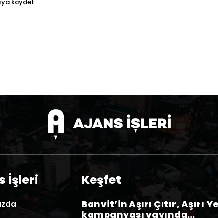
ıya kaydet.
 İşleri
Keşfet
Banvit’in Aşırı Çıtır, Aşırı Y
ızda
kampanyası yayında…