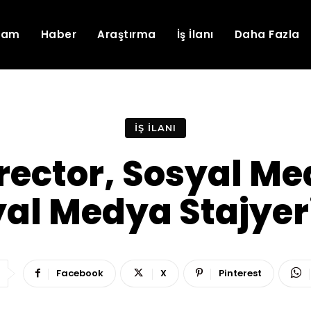
lam
Haber
Araştırma
İş İlanı
Daha Fazla
İŞ İLANI
Director, Sosyal M
al Medya Stajyer
Facebook
X
Pinterest