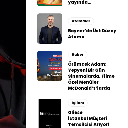
yayında…
Atamalar
Boyner’de Üst Düzey
Atama
Haber
Örümcek Adam:
Yepyeni Bir Gün
Sinemalarda, Filme
Özel Menüler
McDonald’s’larda
İş İlanı
Gliese
İstanbul Müşteri
Temsilcisi Arıyor!