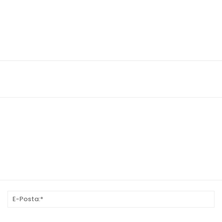
sim:*
E-
Po