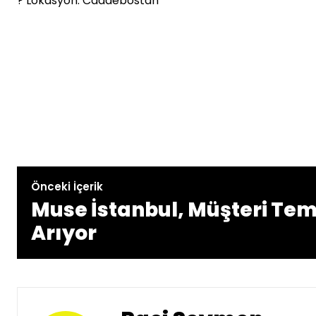
? Lokasyon: Caddebostan
Önceki İçerik
Muse İstanbul, Müşteri Tems
Arıyor