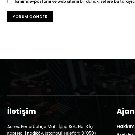
Ismimi, e-postamı ve web sitemi bir dahaki sefere bu tarayıc
İletişim
Ajans
Hakkım
Adres: Fenerbahçe Mah. İğrip Sok. No:13 İç
Kapı No: 1 Kadıköy, İstanbul Telefon: 0(850)