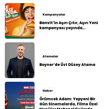
Kampanyalar
Banvit’in Aşırı Çıtır, Aşırı Yeni
kampanyası yayında…
Atamalar
Boyner’de Üst Düzey Atama
Haber
Örümcek Adam: Yepyeni Bir
Gün Sinemalarda, Filme Özel