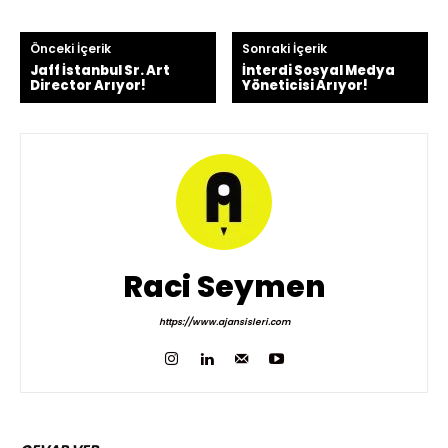
Önceki İçerik
Sonraki İçerik
Jaff İstanbul Sr. Art
İnterdi Sosyal Medya
Director Arıyor!
Yöneticisi Arıyor!
Raci Seymen
https://www.ajansisleri.com