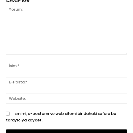
CEVAP VER
Yorum:
İsi
E-
Pos
We
Ismimi, e-postamı ve web sitemi bir dahaki sefere bu
tarayıcıya kaydet.