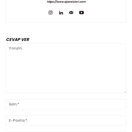
https://www.ajansisleri.com
CEVAP VER
Yorum:
İsi
E-
Pos