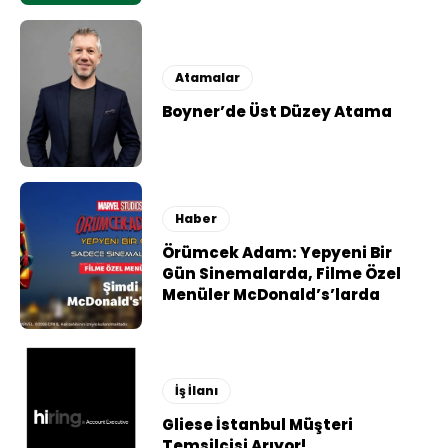
Atamalar
Boyner’de Üst Düzey Atama
Haber
Örümcek Adam: Yepyeni Bir
Gün Sinemalarda, Filme Özel
Menüler McDonald’s’larda
İş İlanı
Gliese İstanbul Müşteri
Temsilcisi Arıyor!