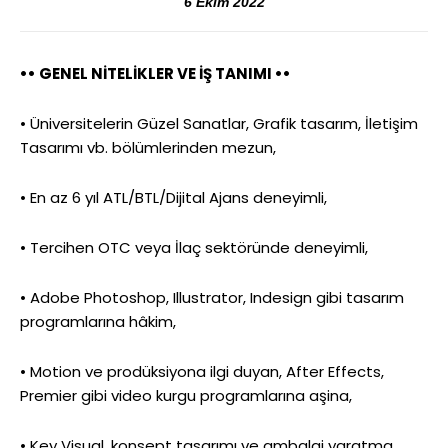
6 Ekim 2022
•• GENEL NİTELİKLER VE İŞ TANIMI ••
• Üniversitelerin Güzel Sanatlar, Grafik tasarım, İletişim
Tasarımı vb. bölümlerinden mezun,
• En az 6 yıl ATL/BTL/Dijital Ajans deneyimli,
• Tercihen OTC veya İlaç sektöründe deneyimli,
• Adobe Photoshop, Illustrator, Indesign gibi tasarım
programlarına hâkim,
• Motion ve prodüksiyona ilgi duyan, After Effects,
Premier gibi video kurgu programlarına aşina,
• Key Visual, konsept tasarımı ve ambalaj yaratma