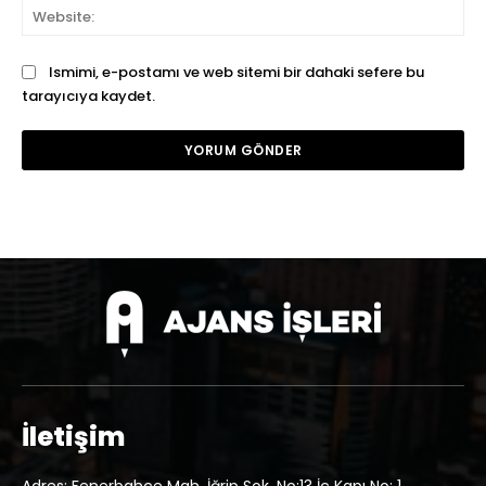
We
Ismimi, e-postamı ve web sitemi bir dahaki sefere bu
tarayıcıya kaydet.
İletişim