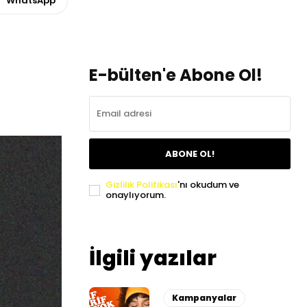
WhatsApp
E-bülten'e Abone Ol!
ABONE OL!
Gizlilik Politikası
'nı okudum ve
onaylıyorum.
İlgili yazılar
Kampanyalar