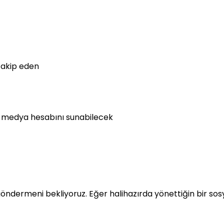
takip eden
yal medya hesabını sunabilecek
u göndermeni bekliyoruz. Eğer halihazırda yönettiğin bir s