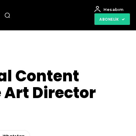
Hesabım
ABONELIK
al Content
 Art Director