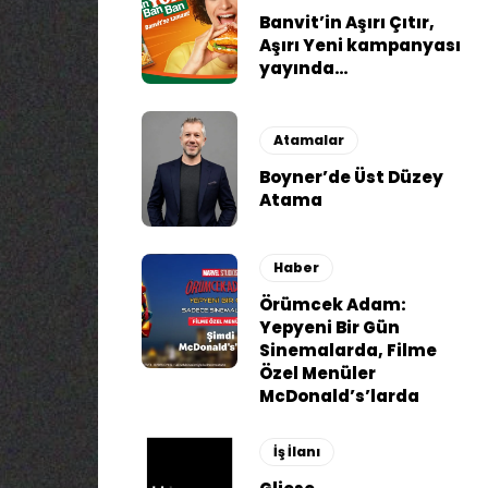
Banvit’in Aşırı Çıtır,
Aşırı Yeni kampanyası
yayında…
Atamalar
Boyner’de Üst Düzey
Atama
Haber
Örümcek Adam:
Yepyeni Bir Gün
Sinemalarda, Filme
Özel Menüler
McDonald’s’larda
İş İlanı