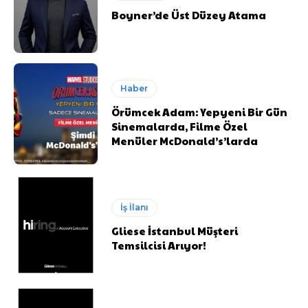
Boyner’de Üst Düzey Atama
Haber
Örümcek Adam: Yepyeni Bir Gün
Sinemalarda, Filme Özel
Menüler McDonald’s’larda
İş İlanı
Gliese İstanbul Müşteri
Temsilcisi Arıyor!