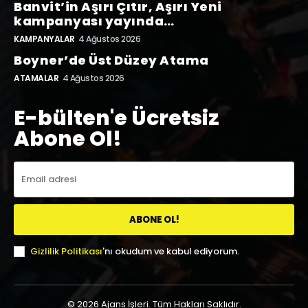
Banvit’in Aşırı Çıtır, Aşırı Yeni
kampanyası yayında…
KAMPANYALAR
4 Ağustos 2026
Boyner’de Üst Düzey Atama
ATAMALAR
4 Ağustos 2026
E-bülten'e Ücretsiz
Abone Ol!
ABONE OL!
Gizlilik Politikası
'nı okudum ve kabul ediyorum.
© 2026 Ajans İşleri. Tüm Hakları Saklıdır.