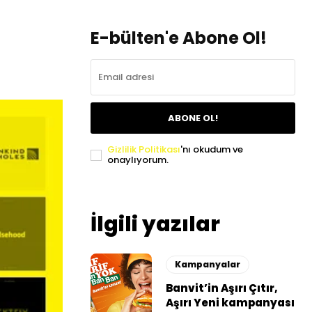
E-bülten'e Abone Ol!
ABONE OL!
Gizlilik Politikası
'nı okudum ve
onaylıyorum.
İlgili yazılar
Kampanyalar
Banvit’in Aşırı Çıtır,
Aşırı Yeni kampanyası