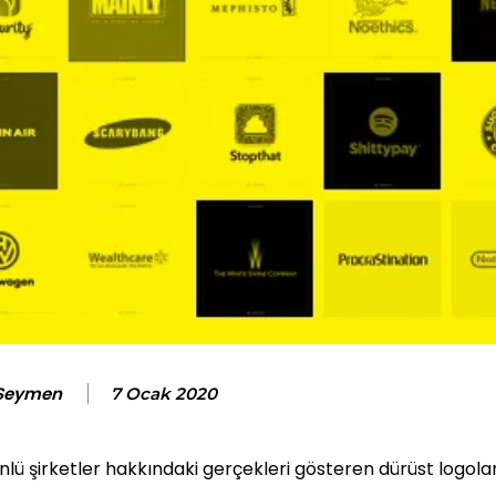
 Seymen
7 Ocak 2020
ünlü şirketler hakkındaki gerçekleri gösteren dürüst logola