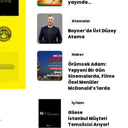
yayında…
Atamalar
Boyner’de Üst Düzey
Atama
Haber
Örümcek Adam:
Yepyeni Bir Gün
Sinemalarda, Filme
Özel Menüler
McDonald’s’larda
İş İlanı
Gliese
İstanbul Müşteri
r
Temsilcisi Arıyor!