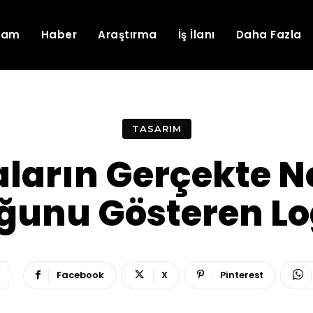
lam
Haber
Araştırma
İş İlanı
Daha Fazla
TASARIM
ların Gerçekte 
ğunu Gösteren Lo
Facebook
X
Pinterest