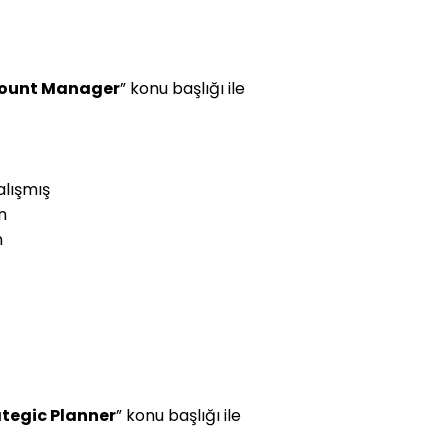
ount Manager
” konu başlığı ile
alışmış
n
n
ategic Planner
” konu başlığı ile