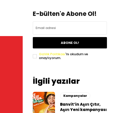
E-bülten'e Abone Ol!
ABONE OL!
Gizlilik Politikası
'nı okudum ve
onaylıyorum.
İlgili yazılar
Kampanyalar
Banvit’in Aşırı Çıtır,
Aşırı Yeni kampanyası