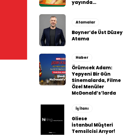
yayında…
Atamalar
Boyner’de Üst Düzey
Atama
Haber
Örümcek Adam:
Yepyeni Bir Gün
Sinemalarda, Filme
Özel Menüler
McDonald’s’larda
İş İlanı
Gliese
İstanbul Müşteri
Temsilcisi Arıyor!