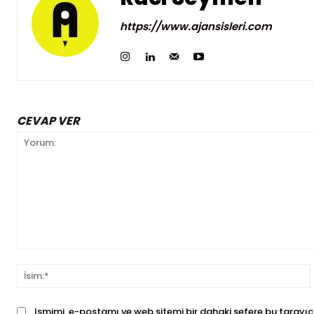
https://www.ajansisleri.com
CEVAP VER
Yorum:
İ
Ismimi, e-postamı ve web sitemi bir dahaki sefere bu tarayıc