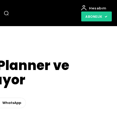
Hesabım
ABONELIK
 Planner ve
ıyor
WhatsApp