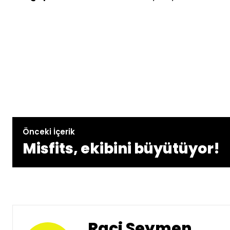
Önceki İçerik
Misfits, ekibini büyütüyor!
Raci Seymen