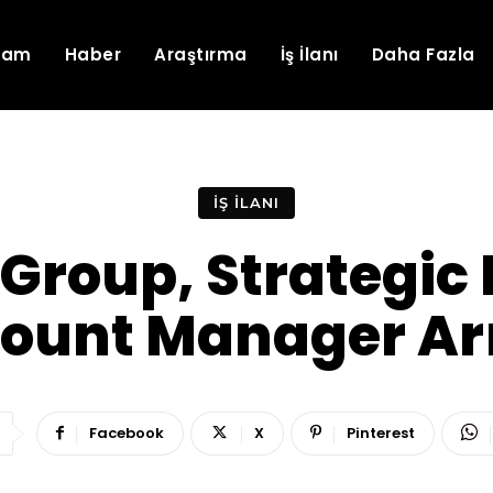
lam
Haber
Araştırma
İş İlanı
Daha Fazla
İŞ İLANI
Group, Strategic
ount Manager Ar
Facebook
X
Pinterest