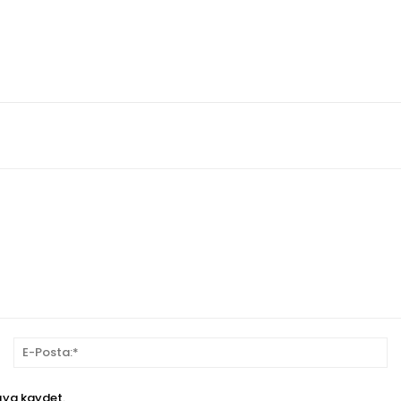
sim:*
E-
Po
ıya kaydet.