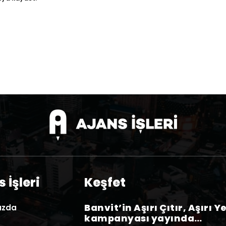
 İşleri
Keşfet
Banvit’in Aşırı Çıtır, Aşırı Y
ızda
kampanyası yayında…