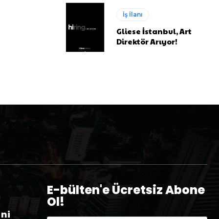
İş İlanı
Gliese İstanbul, Art
Direktör Arıyor!
E-bülten'e Ücretsiz Abone
Ol!
eni