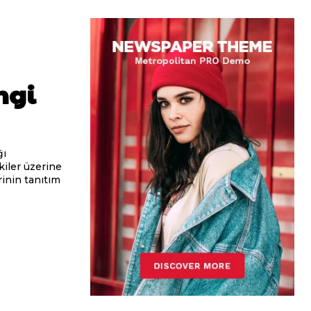
ngi
ğı
iler üzerine