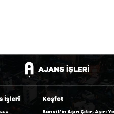
 İşleri
Keşfet
Banvit’in Aşırı Çıtır, Aşırı Y
ızda