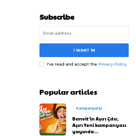
Subscribe
I WANT IN
I've read and accept the
Privacy Policy
.
Popular articles
Kampanyalar
Banvit’in Aşırı Çıtır,
Aşırı Yeni kampanyası
yayında…