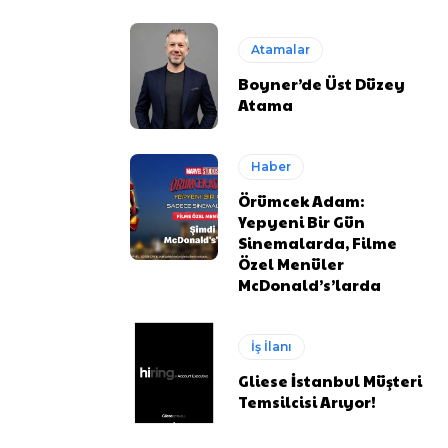
Atamalar
Boyner’de Üst Düzey
Atama
Haber
Örümcek Adam:
Yepyeni Bir Gün
Sinemalarda, Filme
Özel Menüler
McDonald’s’larda
İş İlanı
Gliese İstanbul Müşteri
Temsilcisi Arıyor!