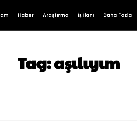
lam
Haber
Araştırma
İş İlanı
Daha Fazla
Tag:
aşılıyım