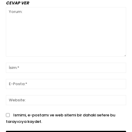
CEVAP VER
Yorum:
İsi
E-
Pos
We
Ismimi, e-postamı ve web sitemi bir dahaki sefere bu
tarayıcıya kaydet.